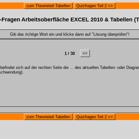
zum Theorieteil Tabellen
Quizfragen Teil 2 =>
-Fragen Arbeitsoberfläche EXCEL 2010 & Tabellen (Te
Gib das richtige Wort ein und klicke dann auf "Lösung überprüfen"!
=>
1 / 30
 befindet sich auf der rechten Seite die ... des aktuellen Tabellen- oder Di
rschwendung).
zum Theorieteil Tabellen
Quizfragen Teil 2 =>